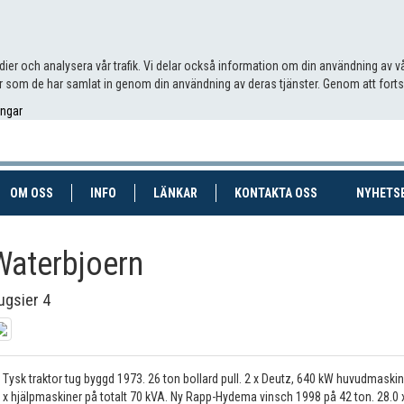
edier och analysera vår trafik. Vi delar också information om din användning av
 som de har samlat in genom din användning av deras tjänster. Genom att fort
ingar
RENT)
(CURRENT)
OM OSS
INFO
LÄNKAR
KONTAKTA OSS
NYHETS
Waterbjoern
ugsier 4
Tysk traktor tug byggd 1973. 26 ton bollard pull. 2 x Deutz, 640 kW huvudmaski
x hjälpmaskiner på totalt 70 kVA. Ny Rapp-Hydema vinsch 1998 på 42 ton. 28.0 x