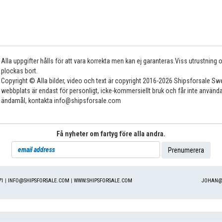
Alla uppgifter hålls för att vara korrekta men kan ej garanteras.Viss utrustning
plockas bort.
Copyright © Alla bilder, video och text är copyright 2016-2026 Shipsforsale Sw
webbplats är endast för personligt, icke-kommersiellt bruk och får inte använda
ändamål, kontakta info@shipsforsale.com
Få nyheter om fartyg före alla andra.
71
|
INFO@SHIPSFORSALE.COM
|
WWW.SHIPSFORSALE.COM
JOHAN@