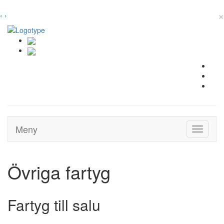
×
‹
›
Meny
Toggle
navigati
Övriga fartyg
Fartyg till salu