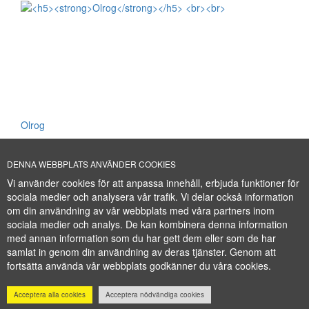
Olrog
Få nyheter om fartyg före alla andra.
DENNA WEBBPLATS ANVÄNDER COOKIES
Vi använder cookies för att anpassa innehåll, erbjuda funktioner för
sociala medier och analysera vår trafik. Vi delar också information
Cookie Policy
om din användning av vår webbplats med våra partners inom
+46 (0)8-641 96 71
|
INFO@SHIPSFORSALE.COM
|
sociala medier och analys. De kan kombinera denna information
WWW.SHIPSFORSALE.COM
med annan information som du har gett dem eller som de har
JOHAN@SHIPSFORSALE.COM
|
samlat in genom din användning av deras tjänster. Genom att
PATRIK@SHIPSFORSALE.COM
fortsätta använda vår webbplats godkänner du våra cookies.
Acceptera alla cookies
Acceptera nödvändiga cookies