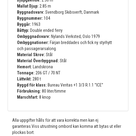
Mallat Djup:
2.85 m
Byggnadsvarv:
Svendborg Skibsverft, Danmark
Byggnummer:
104
Byggår:
1963
Båttyp:
Double ended ferry
Ombyggnadsvarv:
Nylands Verksted, Oslo 1979
Ombyggnationer:
Färjan breddades och fick ny styrhytt
och passagerarsalong.
Material Skrov:
Stål
Material Överbyggnad:
Stål
Hemort:
Landskrona
Tonnage:
206 GT / 70 NT
Lättvikt:
280 t
Byggd för klass:
Bureau Veritas +1 3/3 R.1.1 ”ICE”
Förbrukning:
80 liter/timme
Marschfart:
8 knop
Alla uppgifter hålls för att vara korrekta men kan ej
garanteras.Viss utrustning ombord kan komma att bytas ut eller
plockas bort.