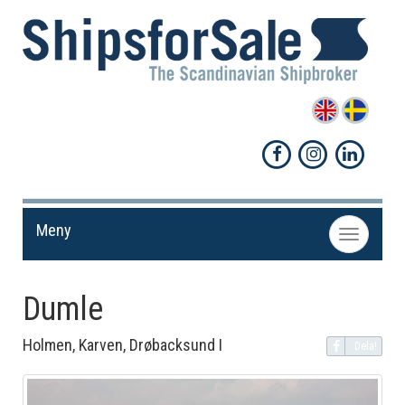
Meny
Toggle
navigation
Dumle
Holmen, Karven, Drøbacksund I
Dela!