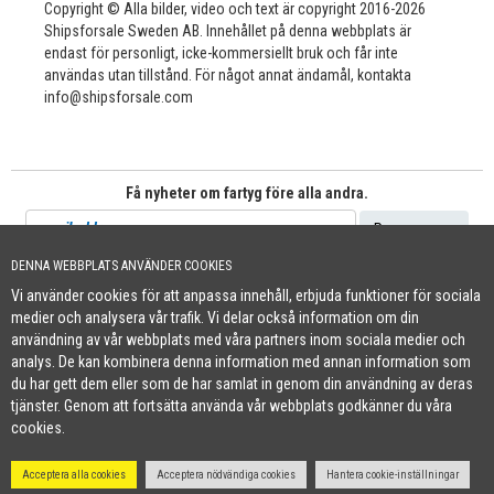
Copyright © Alla bilder, video och text är copyright 2016-2026
Shipsforsale Sweden AB. Innehållet på denna webbplats är
endast för personligt, icke-kommersiellt bruk och får inte
användas utan tillstånd. För något annat ändamål, kontakta
info@shipsforsale.com
Få nyheter om fartyg före alla andra.
DENNA WEBBPLATS ANVÄNDER COOKIES
Vi använder cookies för att anpassa innehåll, erbjuda funktioner för sociala
Cookie Policy
medier och analysera vår trafik. Vi delar också information om din
+46 (0)8-641 96 71
|
INFO@SHIPSFORSALE.COM
|
WWW.SHIPSFORSALE.COM
användning av vår webbplats med våra partners inom sociala medier och
JOHAN@SHIPSFORSALE.COM
|
PATRIK@SHIPSFORSALE.COM
analys. De kan kombinera denna information med annan information som
du har gett dem eller som de har samlat in genom din användning av deras
tjänster. Genom att fortsätta använda vår webbplats godkänner du våra
cookies.
Acceptera alla cookies
Acceptera nödvändiga cookies
Hantera cookie-inställningar