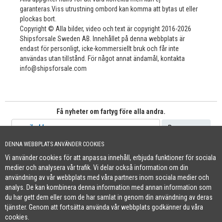
garanteras.Viss utrustning ombord kan komma att bytas ut eller
plockas bort.
Copyright © Alla bilder, video och text är copyright 2016-2026
Shipsforsale Sweden AB. Innehållet på denna webbplats är
endast för personligt, icke-kommersiellt bruk och får inte
användas utan tillstånd. För något annat ändamål, kontakta
info@shipsforsale.com
Få nyheter om fartyg före alla andra.
DENNA WEBBPLATS ANVÄNDER COOKIES
Vi använder cookies för att anpassa innehåll, erbjuda funktioner för sociala
Cookie Policy
medier och analysera vår trafik. Vi delar också information om din
+46 (0)8-641 96 71
|
INFO@SHIPSFORSALE.COM
|
WWW.SHIPSFORSALE.COM
användning av vår webbplats med våra partners inom sociala medier och
JOHAN@SHIPSFORSALE.COM
|
PATRIK@SHIPSFORSALE.COM
analys. De kan kombinera denna information med annan information som
du har gett dem eller som de har samlat in genom din användning av deras
tjänster. Genom att fortsätta använda vår webbplats godkänner du våra
cookies.