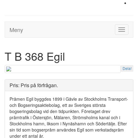
Meny
Toggle
navigati
T B 368 Egil
Dela!
Pris: Pris på förfrågan.
Pråmen Egil byggdes 1899 i Gävle av Stockholms Transport-
och Bogseringsaktiebolag, ett av Sveriges största
bogseringsbolag vid den tidpunkten. Företaget drev
pråmtrafik i Östersjön, Mälaren, Strömsholms kanal och i
Stockholms hamn, liksom i Nynäshamn och Södertälje. Efter
sin tid som bogserpråm användes Egil som verkstadspråm
under ett antal år.