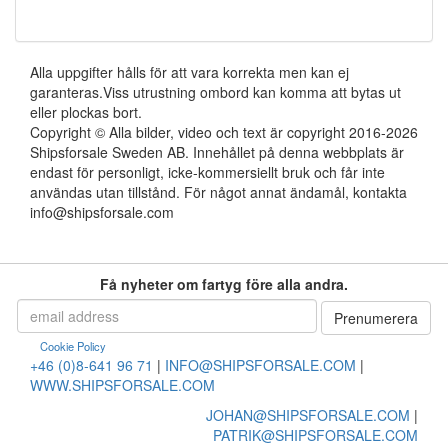
Alla uppgifter hålls för att vara korrekta men kan ej
garanteras.Viss utrustning ombord kan komma att bytas ut
eller plockas bort.
Copyright © Alla bilder, video och text är copyright 2016-2026
Shipsforsale Sweden AB. Innehållet på denna webbplats är
endast för personligt, icke-kommersiellt bruk och får inte
användas utan tillstånd. För något annat ändamål, kontakta
info@shipsforsale.com
Få nyheter om fartyg före alla andra.
Cookie Policy
+46 (0)8-641 96 71
|
INFO@SHIPSFORSALE.COM
|
WWW.SHIPSFORSALE.COM
JOHAN@SHIPSFORSALE.COM
|
PATRIK@SHIPSFORSALE.COM