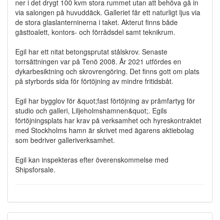
ner i det drygt 100 kvm stora rummet utan att behöva gå in
via salongen på huvuddäck. Galleriet får ett naturligt ljus via
de stora glaslanterninerna i taket. Akterut finns både
gästtoalett, kontors- och förrådsdel samt teknikrum.
Egil har ett nitat betongsprutat stålskrov. Senaste
torrsättningen var på Tenö 2008. År 2021 utfördes en
dykarbesiktning och skrovrengöring. Det finns gott om plats
på styrbords sida för förtöjning av mindre fritidsbåt.
Egil har bygglov för &quot;fast förtöjning av pråmfartyg för
studio och galleri, Liljeholmshamnen&quot;. Egils
förtöjningsplats har krav på verksamhet och hyreskontraktet
med Stockholms hamn är skrivet med ägarens aktiebolag
som bedriver galleriverksamhet.
Egil kan inspekteras efter överenskommelse med
Shipsforsale.