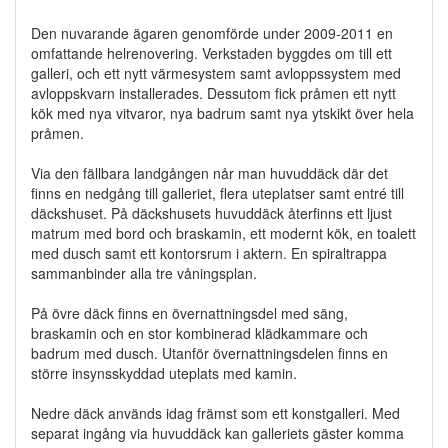
Den nuvarande ägaren genomförde under 2009-2011 en
omfattande helrenovering. Verkstaden byggdes om till ett
galleri, och ett nytt värmesystem samt avloppssystem med
avloppskvarn installerades. Dessutom fick pråmen ett nytt
kök med nya vitvaror, nya badrum samt nya ytskikt över hela
pråmen.
Via den fällbara landgången når man huvuddäck där det
finns en nedgång till galleriet, flera uteplatser samt entré till
däckshuset. På däckshusets huvuddäck återfinns ett ljust
matrum med bord och braskamin, ett modernt kök, en toalett
med dusch samt ett kontorsrum i aktern. En spiraltrappa
sammanbinder alla tre våningsplan.
På övre däck finns en övernattningsdel med säng,
braskamin och en stor kombinerad klädkammare och
badrum med dusch. Utanför övernattningsdelen finns en
större insynsskyddad uteplats med kamin.
Nedre däck används idag främst som ett konstgalleri. Med
separat ingång via huvuddäck kan galleriets gäster komma