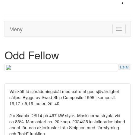
Meny
Toggle
navigati
Odd Fellow
Dela!
Välskött fd sjöräddningsbåt med extremt god sjövärdighet
säljes. Byggd av Swed Ship Composite 1995 i komposit.
16,17 x 5,16 meter. GT 40.
2 x Scania DSI14 på 497 kW styck. Maskinerna strypta vid
ca 85%. Marschfart ca. 20 knop. 2024/25 installerades bland
annat för- och aktertruster från Sleipner, med fjärrstyrning
och "hold" funktion.