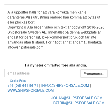
Alla uppgifter hålls för att vara korrekta men kan ej
garanteras.Viss utrustning ombord kan komma att bytas ut
eller plockas bort.
Copyright © Alla bilder, video och text är copyright 2016-2026
Shipsforsale Sweden AB. Innehållet på denna webbplats är
endast för personligt, icke-kommersiellt bruk och får inte
användas utan tillstånd. För något annat ändamål, kontakta
info@shipsforsale.com
Få nyheter om fartyg före alla andra.
Cookie Policy
+46 (0)8-641 96 71
|
INFO@SHIPSFORSALE.COM
|
WWW.SHIPSFORSALE.COM
JOHAN@SHIPSFORSALE.COM
|
PATRIK@SHIPSFORSALE.COM