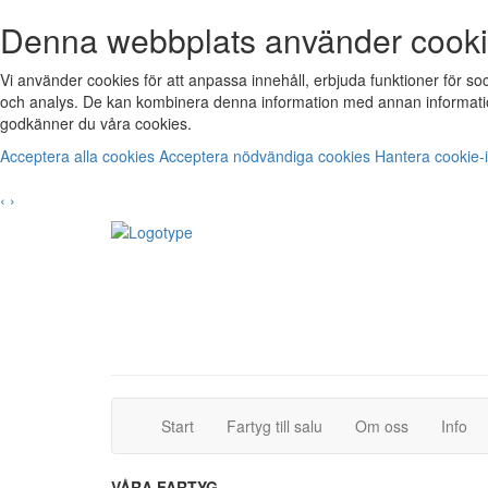
Denna webbplats använder cook
Vi använder cookies för att anpassa innehåll, erbjuda funktioner för s
och analys. De kan kombinera denna information med annan informatio
godkänner du våra cookies.
Acceptera alla cookies
Acceptera nödvändiga cookies
Hantera cookie-i
‹
›
(current)
(current)
Start
Fartyg till salu
Om oss
Info
VÅRA FARTYG