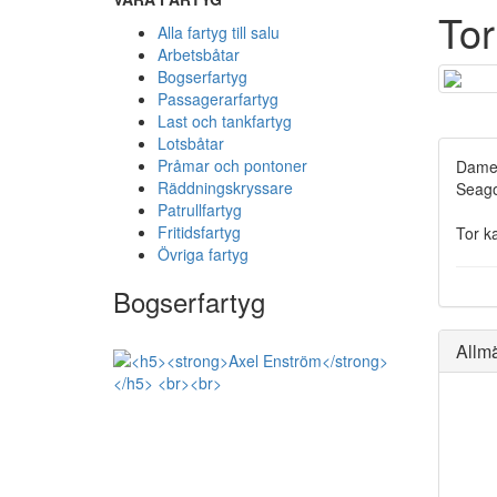
Tor
Alla fartyg till salu
Arbetsbåtar
Bogserfartyg
Passagerarfartyg
Last och tankfartyg
Lotsbåtar
Pråmar och pontoner
Damen
Räddningskryssare
Seago
Patrullfartyg
Fritidsfartyg
Tor k
Övriga fartyg
Bogserfartyg
Allm