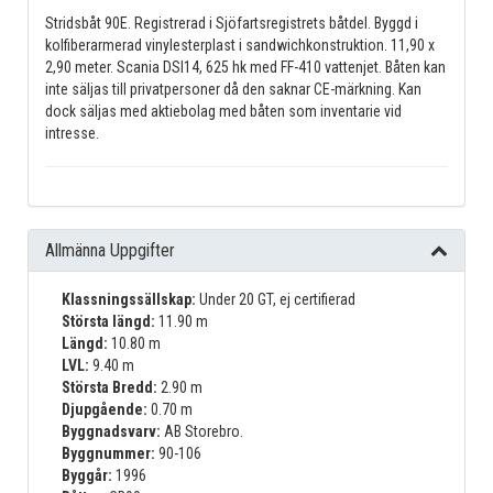
Stridsbåt 90E. Registrerad i Sjöfartsregistrets båtdel. Byggd i
kolfiberarmerad vinylesterplast i sandwichkonstruktion. 11,90 x
2,90 meter. Scania DSI14, 625 hk med FF-410 vattenjet. Båten kan
inte säljas till privatpersoner då den saknar CE-märkning. Kan
dock säljas med aktiebolag med båten som inventarie vid
intresse.
Allmänna Uppgifter
Klassningssällskap:
Under 20 GT, ej certifierad
Största längd:
11.90 m
Längd:
10.80 m
LVL:
9.40 m
Största Bredd:
2.90 m
Djupgående:
0.70 m
Byggnadsvarv:
AB Storebro.
Byggnummer:
90-106
Byggår:
1996