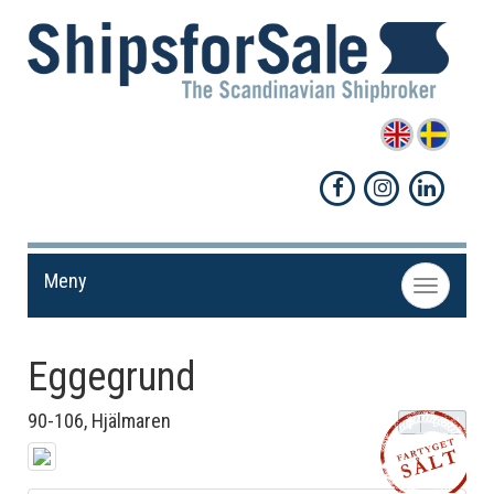
Meny
Toggle
navigation
Eggegrund
90-106, Hjälmaren
Dela!