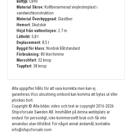
Båttyp:
CB90
Material Skrov:
Kolfiberarmerad vinylesterplast i
sandwichkonstruktion
Material Överbyggnad:
Glasfiber
Hemort:
Skutskär
Höjd från vattenlinjen:
2.7 m
Lättvikt:
5,8 t
Deplacement:
8,5 t
Byggd för klass:
Nordisk Båtstandard.
Förbrukning:
80 liter/timme
Marschfart:
32 knop
Toppfart:
38 knop
Alla uppgifter hålls för att vara korrekta men kan ej
garanteras.Viss utrustning ombord kan komma att bytas ut eller
plockas bort.
Copyright © Alla bilder, video och text är copyright 2016-2026
Shipsforsale Sweden AB. Innehållet på denna webbplats är
endast för personligt, icke-kommersiellt bruk och får inte
användas utan tillstånd. För något annat ändamål, kontakta
info@shipsforsale.com