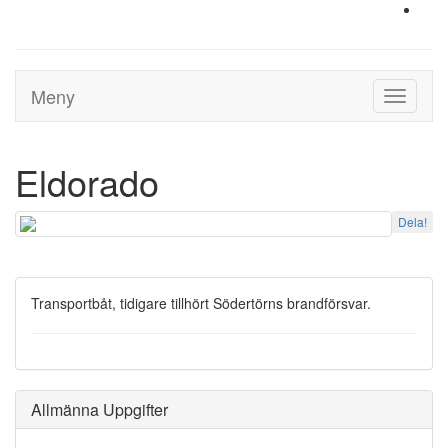
Meny
Toggle
navigati
Eldorado
Dela!
Transportbåt, tidigare tillhört Södertörns brandförsvar.
Allmänna Uppgifter