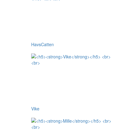
HavsCatten
Vike