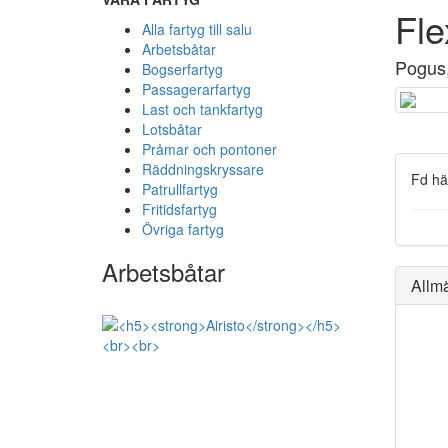
Fle
Alla fartyg till salu
Arbetsbåtar
Pogus,
Bogserfartyg
Passagerarfartyg
Last och tankfartyg
Lotsbåtar
Pråmar och pontoner
Räddningskryssare
Fd hä
Patrullfartyg
Fritidsfartyg
Övriga fartyg
Arbetsbåtar
Allm