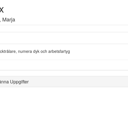
x
 Marja
cktrålare, numera dyk och arbetsfartyg
änna Uppgifter