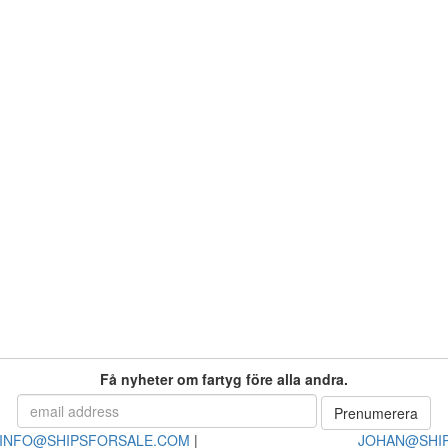
Få nyheter om fartyg före alla andra.
INFO@SHIPSFORSALE.COM
|
JOHAN@SHI