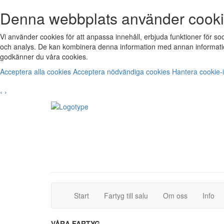
Denna webbplats använder cook
Vi använder cookies för att anpassa innehåll, erbjuda funktioner för s
och analys. De kan kombinera denna information med annan informatio
godkänner du våra cookies.
Acceptera alla cookies
Acceptera nödvändiga cookies
Hantera cookie-i
‹
›
(current)
(current)
Start
Fartyg till salu
Om oss
Info
VÅRA FARTYG