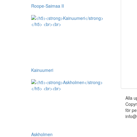
Roope-Saimaa II
Kainuumeri
Alla u
Copyr
för pe
info@
Askholmen