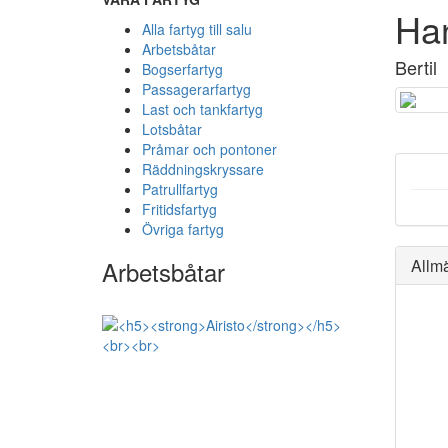
Ha
Alla fartyg till salu
Arbetsbåtar
Bertil
Bogserfartyg
Passagerarfartyg
Last och tankfartyg
Lotsbåtar
Pråmar och pontoner
Räddningskryssare
Patrullfartyg
Fritidsfartyg
Övriga fartyg
Arbetsbåtar
Allm