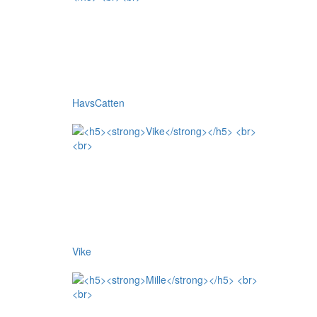
HavsCatten
Vike