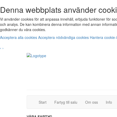
Denna webbplats använder cook
Vi använder cookies för att anpassa innehåll, erbjuda funktioner för s
och analys. De kan kombinera denna information med annan informatio
godkänner du våra cookies.
Acceptera alla cookies
Acceptera nödvändiga cookies
Hantera cookie-i
‹
›
(current)
(current)
Start
Fartyg till salu
Om oss
Info
VÅRA FARTYG