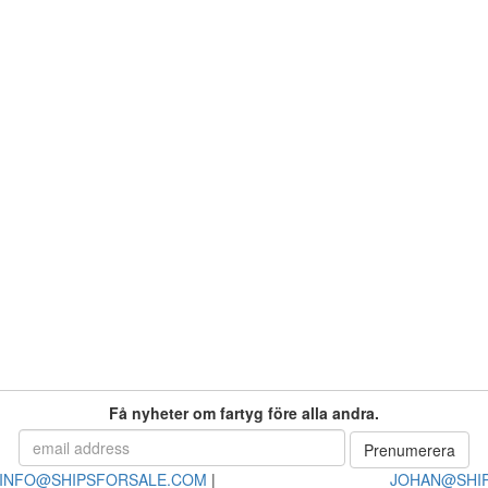
Få nyheter om fartyg före alla andra.
INFO@SHIPSFORSALE.COM
|
JOHAN@SHI