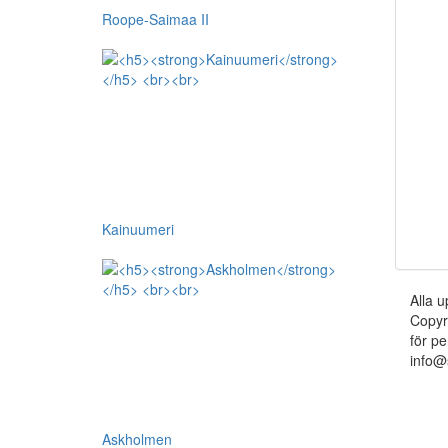
Roope-Saimaa II
Kainuumeri
Alla u
Copyr
för pe
info@
Askholmen