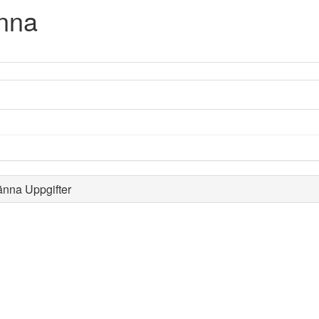
nna
änna Uppgifter