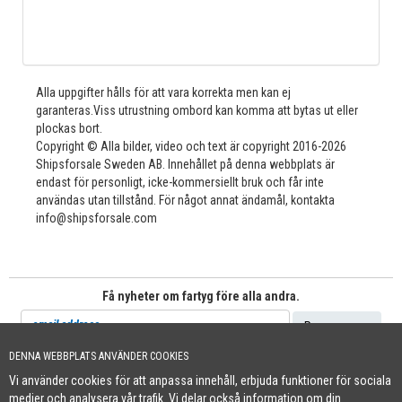
Alla uppgifter hålls för att vara korrekta men kan ej
garanteras.Viss utrustning ombord kan komma att bytas ut eller
plockas bort.
Copyright © Alla bilder, video och text är copyright 2016-2026
Shipsforsale Sweden AB. Innehållet på denna webbplats är
endast för personligt, icke-kommersiellt bruk och får inte
användas utan tillstånd. För något annat ändamål, kontakta
info@shipsforsale.com
Få nyheter om fartyg före alla andra.
DENNA WEBBPLATS ANVÄNDER COOKIES
Vi använder cookies för att anpassa innehåll, erbjuda funktioner för sociala
Cookie Policy
medier och analysera vår trafik. Vi delar också information om din
+46 (0)8-641 96 71
|
INFO@SHIPSFORSALE.COM
|
WWW.SHIPSFORSALE.COM