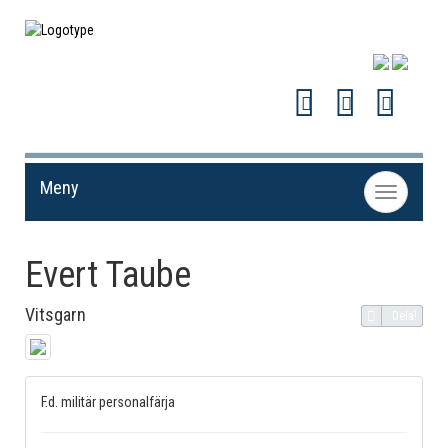
Meny
Toggle
navigation
Evert Taube
Vitsgarn
Dela!
F.d. militär personalfärja