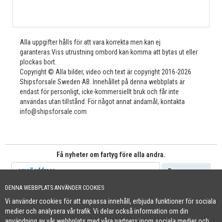
Alla uppgifter hålls för att vara korrekta men kan ej
garanteras.Viss utrustning ombord kan komma att bytas ut eller
plockas bort.
Copyright © Alla bilder, video och text är copyright 2016-2026
Shipsforsale Sweden AB. Innehållet på denna webbplats är
endast för personligt, icke-kommersiellt bruk och får inte
användas utan tillstånd. För något annat ändamål, kontakta
info@shipsforsale.com
Få nyheter om fartyg före alla andra.
DENNA WEBBPLATS ANVÄNDER COOKIES
Vi använder cookies för att anpassa innehåll, erbjuda funktioner för sociala
Cookie Policy
medier och analysera vår trafik. Vi delar också information om din
+46 (0)8-641 96 71
|
INFO@SHIPSFORSALE.COM
|
WWW.SHIPSFORSALE.COM
användning av vår webbplats med våra partners inom sociala medier och