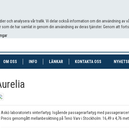
edier och analysera vår trafik. Vi delar också information om din användning av
 som de har samlat in genom din användning av deras tjänster. Genom att fort
ingar
RENT)
(CURRENT)
OM OSS
INFO
LÄNKAR
KONTAKTA OSS
NYHETS
Aurelia
Askö laboratoriets vinterfartyg. Isgående passagerarfartyg med passagerarcert
Precis genomgått mellanbesiktning på Tenö Varv i Stockholm. 16,49 x 4,76 mete