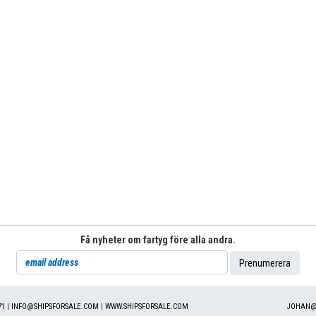
Få nyheter om fartyg före alla andra.
71
|
INFO@SHIPSFORSALE.COM
|
WWW.SHIPSFORSALE.COM
JOHAN@