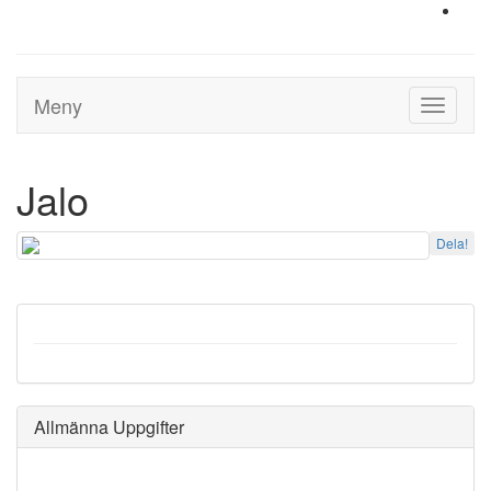
Meny
Toggle
navigati
Jalo
Dela!
Allmänna Uppgifter