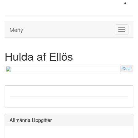
Meny
Toggle
navigati
Hulda af Ellös
Dela!
Allmänna Uppgifter