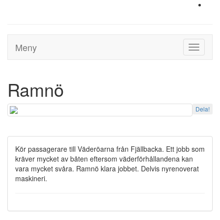
Meny
Toggle
navigati
Ramnö
Dela!
Kör passagerare till Väderöarna från Fjällbacka. Ett jobb som
kräver mycket av båten eftersom väderförhållandena kan
vara mycket svåra. Ramnö klara jobbet. Delvis nyrenoverat
maskineri.