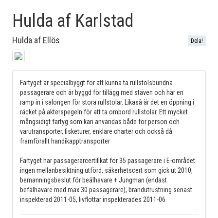
Hulda af Karlstad
Hulda af Ellös
Dela!
Fartyget är specialbyggt för att kunna ta rullstolsbundna
passagerare och är byggd för tillägg med stäven och har en
ramp in i salongen för stora rullstolar. Likaså är det en öppning i
räcket på akterspegeln för att ta ombord rullstolar. Ett mycket
mångsidigt fartyg som kan användas både för person och
varutransporter, fisketurer, enklare charter och också då
framförallt handikapptransporter
Fartyget har passagerarcertifikat för 35 passagerare i E-området
ingen mellanbesiktning utförd, säkerhetscert som gick ut 2010,
bemanningsbeslut för beälhavare + Jungman (endast
befälhavare med max 30 passagerare), brandutrustning senast
inspekterad 2011-05, livflottar inspekterades 2011-06.