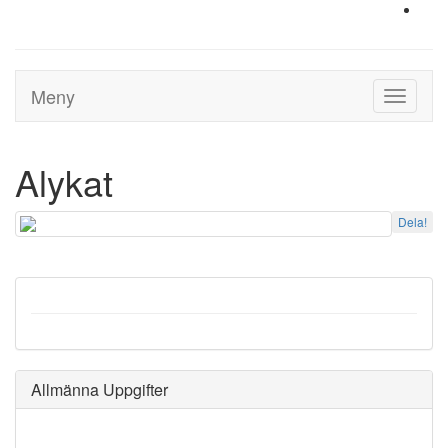
Meny
Toggle
navigati
Alykat
Dela!
Allmänna Uppgifter