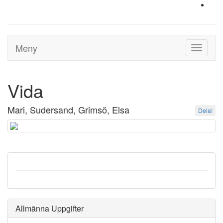
Meny
Toggle
navigati
Vida
Mari, Sudersand, Grimsö, Elsa
Dela!
Allmänna Uppgifter