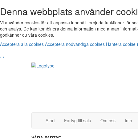
Denna webbplats använder cook
Vi använder cookies för att anpassa innehåll, erbjuda funktioner för s
och analys. De kan kombinera denna information med annan informatio
godkänner du våra cookies.
Acceptera alla cookies
Acceptera nödvändiga cookies
Hantera cookie-i
‹
›
(current)
(current)
Start
Fartyg till salu
Om oss
Info
VÅRA FARTYG