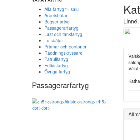
Kat
Alla fartyg till salu
Arbetsbåtar
Linné,
Bogserfartyg
Passagerarfartyg
Last och tankfartyg
Lotsbåtar
Pråmar och pontoner
Räddningskryssare
Välskö
Patrullfartyg
salon
Fritidsfartyg
Välutr
Övriga fartyg
Kathar
Passagerarfartyg
Allm