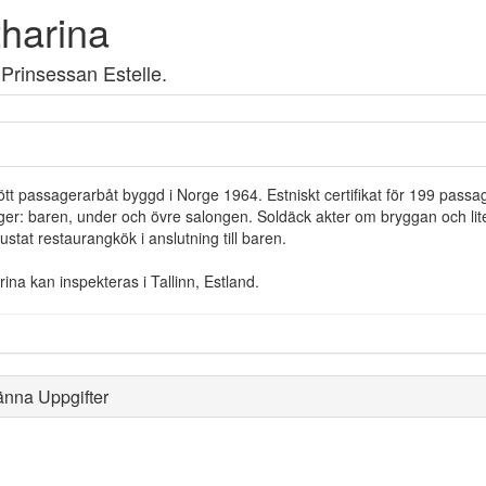
harina
 Prinsessan Estelle.
tt passagerarbåt byggd i Norge 1964. Estniskt certifikat för 199 passage
ger: baren, under och övre salongen. Soldäck akter om bryggan och litet 
ustat restaurangkök i anslutning till baren.
ina kan inspekteras i Tallinn, Estland.
änna Uppgifter