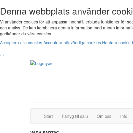
Denna webbplats använder cook
Vi använder cookies för att anpassa innehåll, erbjuda funktioner för s
och analys. De kan kombinera denna information med annan informatio
godkänner du våra cookies.
Acceptera alla cookies
Acceptera nödvändiga cookies
Hantera cookie-i
‹
›
(current)
(current)
Start
Fartyg till salu
Om oss
Info
VÅRA FARTYG