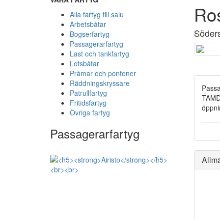
Ro
Alla fartyg till salu
Arbetsbåtar
Söders
Bogserfartyg
Passagerarfartyg
Last och tankfartyg
Lotsbåtar
Pråmar och pontoner
Räddningskryssare
Passa
Patrullfartyg
TAMD7
Fritidsfartyg
öppni
Övriga fartyg
Passagerarfartyg
Allm